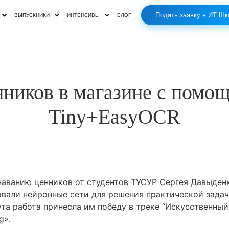
Подать заявку в ИТ Шк
ВЫПУСКНИКИ
ИНТЕНСИВЫ
БЛОГ
нников в магазине с пом
Tiny+EasyOCR
наванию ценников от студентов ТУСУР Сергея Давыденк
овали нейронные сети для решения практической зада
Эта работа принесла им победу в треке “Искусственный
»‎.