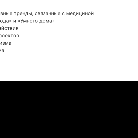
овные тренды, связанные с медициной
рода» и «Умного дома»
ействия
проектов
низма
ма