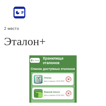
2 место
Эталон+