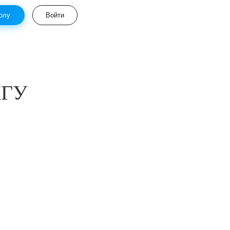
олу
Войти
КГУ