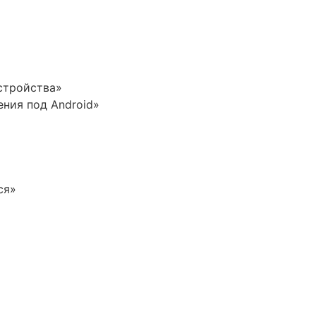
стройства»
ения под Android»
ся»