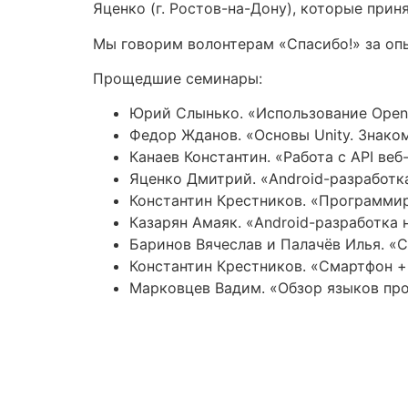
Яценко (г. Ростов-на-Дону), которые прин
Мы говорим волонтерам «Спасибо!» за опы
Прощедшие семинары:
Юрий Слынько. «Использование Open
Федор Жданов. «Основы Unity. Знако
Канаев Константин. «Работа с API ве
Яценко Дмитрий. «Android-разработк
Константин Крестников. «Программи
Казарян Амаяк. «Android-разработка
Баринов Вячеслав и Палачёв Илья. «С
Константин Крестников. «Смартфо
Марковцев Вадим. «Обзор языков про