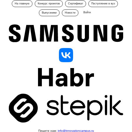
На главную
Конкурс проектов
Сертификат
Поступление в вуз
Войти
Выпускники
Новости
Пишите нам:
info@innovationcampus.ru