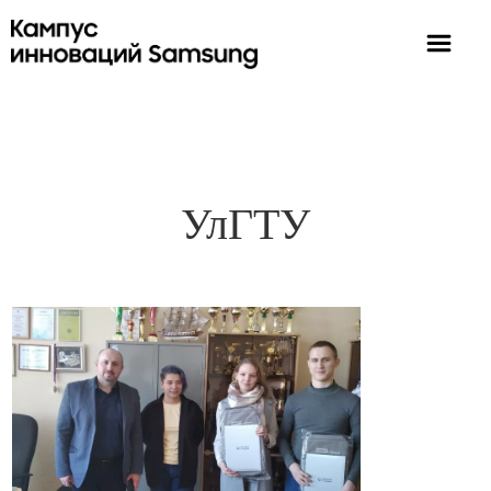
УлГТУ