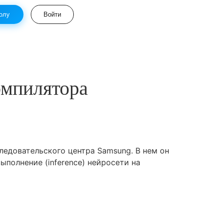
олу
Войти
омпилятора
ледовательского центра Samsung. В нем он
полнение (inference) нейросети на