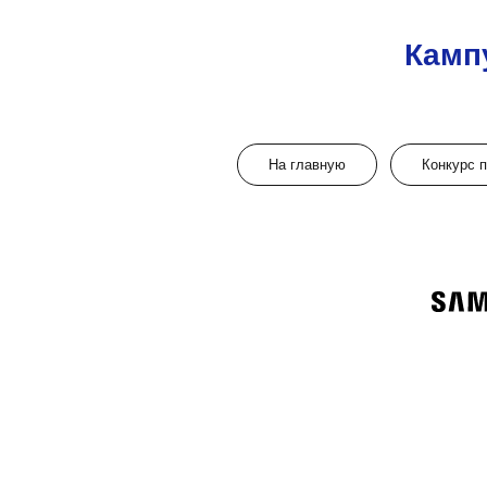
Камп
На главную
Конкурс 