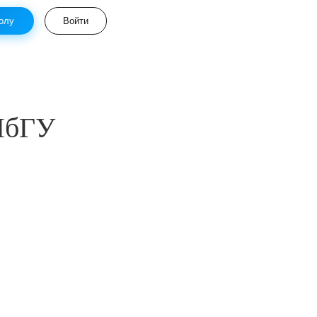
олу
Войти
ПбГУ