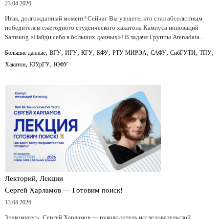
23.04.2026
Итак, долгожданный момент! Сейчас Вы узнаете, кто стал абсолютным
победителем ежегодного студенческого хакатона Кампуса инноваций
Samsung «Найди себя в больших данных»! В задаче Группы Arenadata…
,
,
,
,
,
,
,
,
,
Большие данные
ВГУ
ИГУ
КГУ
КФУ
РТУ МИРЭА
САФУ
СибГУТИ
ТПУ
,
,
Хакатон
ЮУрГУ
ЮФУ
Лекторий, Лекции
Сергей Харламов — Готовим поиск!
13.04.2026
‍Знакомьтесь: Сергей Харламов — руководитель исследовательской