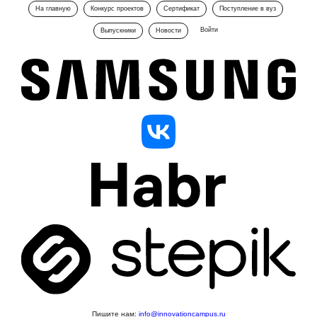
На главную
Конкурс проектов
Сертификат
Поступление в вуз
Войти
Выпускники
Новости
Пишите нам:
info@innovationcampus.ru