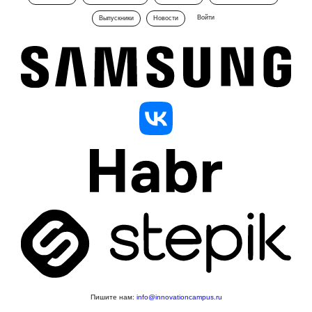
Войти
Выпускники
Новости
Пишите нам:
info@innovationcampus.ru