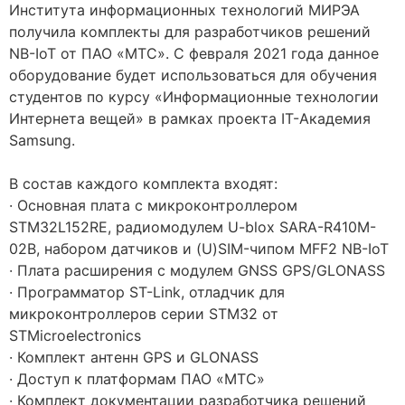
Института информационных технологий МИРЭА
получила комплекты для разработчиков решений
NB-IoT от ПАО «МТС». С февраля 2021 года данное
оборудование будет использоваться для обучения
студентов по курсу «Информационные технологии
Интернета вещей» в рамках проекта IT-Академия
Samsung.
⠀
В состав каждого комплекта входят:
· Основная плата с микроконтроллером
STM32L152RE, радиомодулем U-blox SARA-R410M-
02B, набором датчиков и (U)SIM-чипом MFF2 NB-IoT
· Плата расширения с модулем GNSS GPS/GLONASS
· Программатор ST-Link, отладчик для
микроконтроллеров серии STM32 от
STMicroelectronics
· Комплект антенн GPS и GLONASS
· Доступ к платформам ПАО «МТС»
· Комплект документации разработчика решений