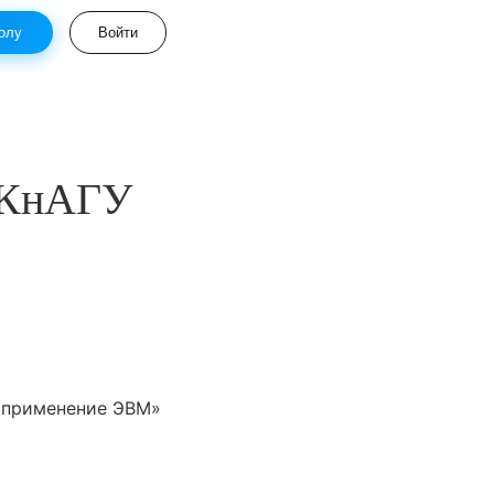
олу
Войти
в КнАГУ
 применение ЭВМ»