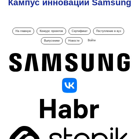
Кампус инноваций Samsung
На главную
Конкурс проектов
Сертификат
Поступление в вуз
Войти
Выпускники
Новости