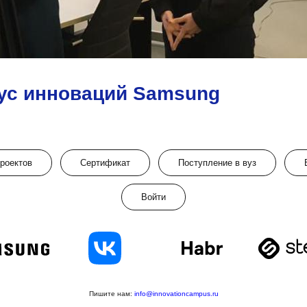
ус инноваций Samsung
проектов
Сертификат
Поступление в вуз
Войти
Пишите нам:
info@innovationcampus.ru