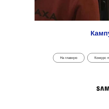
Камп
На главную
Конкурс 