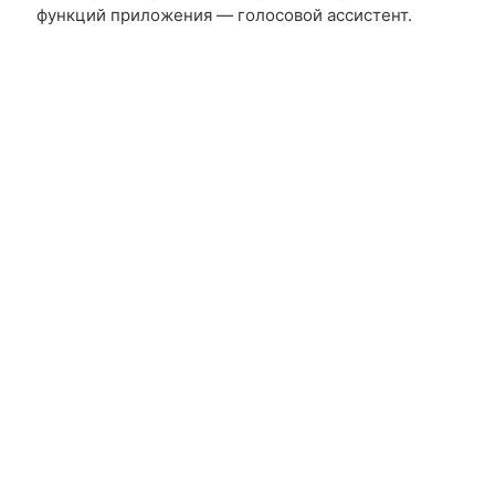
функций приложения — голосовой ассистент.
Автор проекта — Назинян Левон, IT Школа
Samsung, Дилижан, UWC Dilijan College
Преподаватель — Элизбарян Микаэл
Презентация
Номинация «Игровое приложение»
1 место
It just works