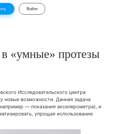
олу
Войти
 в «умные» протезы
овского Исследовательского центра
му новые возможности. Данная задача
(например — показания акселерометра), и
матизировать, упрощая использование