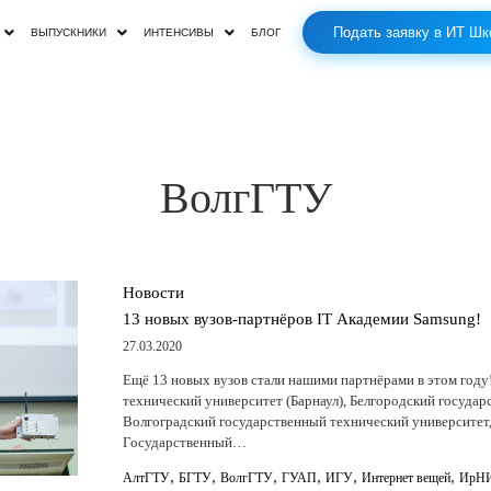
Подать заявку в ИТ Шк
ВЫПУСКНИКИ
ИНТЕНСИВЫ
БЛОГ
ВолгГТУ
Новости
13 новых вузов-партнёров IT Академии Samsung!
27.03.2020
Ещё 13 новых вузов стали нашими партнёрами в этом году
технический университет (Барнаул), Белгородский государ
Волгоградский государственный технический университет
Государственный…
,
,
,
,
,
,
АлтГТУ
БГТУ
ВолгГТУ
ГУАП
ИГУ
Интернет вещей
ИрН