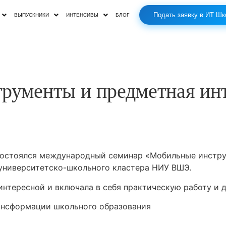
Подать заявку в ИТ Шк
ВЫПУСКНИКИ
ИНТЕНСИВЫ
БЛОГ
рументы и предметная инт
состоялся международный семинар «Мобильные инстру
 университетско-школьного кластера НИУ ВШЭ.
нтересной и включала в себя практическую работу и д
ансформации школьного образования