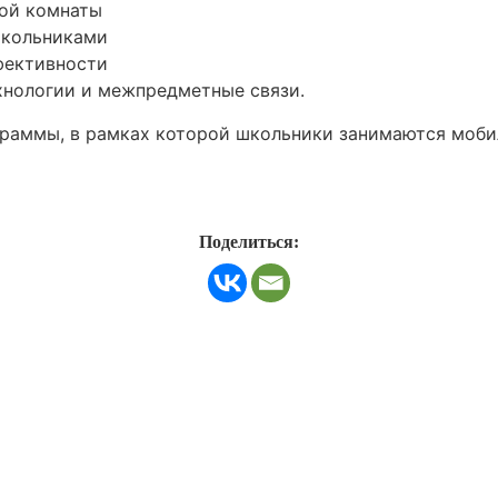
ной комнаты
школьниками
фективности
хнологии и межпредметные связи.
граммы, в рамках которой школьники занимаются моби
Поделиться: