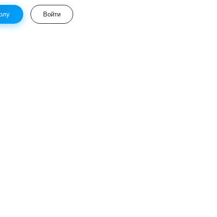
олу
Войти