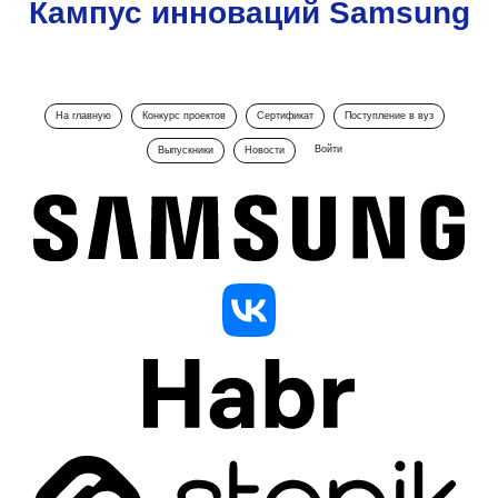
Кампус инноваций Samsung
На главную
Конкурс проектов
Сертификат
Поступление в вуз
Войти
Выпускники
Новости