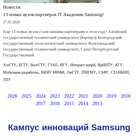
Новости
13 новых вузов-партнёров IT Академии Samsung!
27.03.2020
Ещё 13 новых вузов стали нашими партнёрами в этом году! Алтайский
государственный технический университет (Барнаул), Белгородский
государственный технологический университет, Волгоградский
государственный технический университет, Санкт-Петербургский
Государственный…
,
,
,
,
,
,
,
,
АлтГТУ
БГТУ
ВолгГТУ
ГУАП
ИГУ
Интернет вещей
ИрНИТУ
КГУ
,
,
,
,
,
,
Мобильная разработка
НИЯУ МИФИ
ОмГТУ
ПМГМУ
САФУ
СТАНКИН
ТПУ
2026
2025
2024
2023
2022
2021
2020
2019
2018
2017
2016
2015
2014
2013
Кампус инноваций Samsung