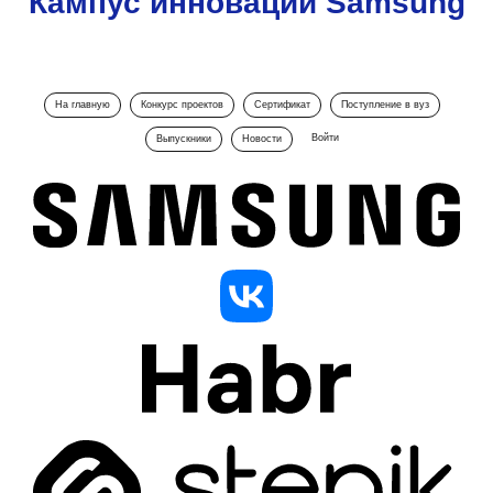
Кампус инноваций Samsung
На главную
Конкурс проектов
Сертификат
Поступление в вуз
Войти
Выпускники
Новости