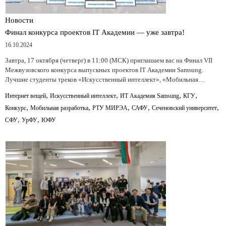
Новости
Финал конкурса проектов IT Академии — уже завтра!
16.10.2024
Завтра, 17 октября (четверг) в 11:00 (МСК) приглашаем вас на Финал VII
Межвузовского конкурса выпускных проектов IT Академии Samsung.
Лучшие студенты треков «Искусственный интеллект», «Мобильная…
,
,
,
,
Интернет вещей
Искусственный интеллект
ИТ Академия Samsung
КГУ
,
,
,
,
,
Конкурс
Мобильная разработка
РТУ МИРЭА
САФУ
Сеченовский университет
,
,
СФУ
УрФУ
ЮФУ