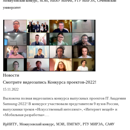
,
,
,
,
Межвузовский конкурс
МЭИ
НИЯУ МИФИ
РТУ МИРЭА
Сеченовский
университет
Новости
Смотрите видеозапись Конкурса проектов-2022!
15.11.2022
Выложена полная видеозапись конкурса выпускных проектов IT Академии
Samsung-2022! В конкурсе участвовали представители 9 вузов России,
выпускники треков «Искусственный интеллект», «Интернет вещей» и
«Мобильная разработка».…
,
,
,
,
,
ИрНИТУ
Межвузовский конкурс
МЭИ
ПМГМУ
РТУ МИРЭА
САФУ