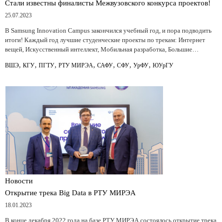
Стали известны финалисты Межвузовского конкурса проектов!
25.07.2023
В Samsung Innovation Campus закончился учебный год, и пора подводить
итоги! Каждый год лучшие студенческие проекты по трекам: Интернет
вещей, Искусственный интеллект, Мобильная разработка, Большие…
,
,
,
,
,
,
,
ВШЭ
КГУ
ПГТУ
РТУ МИРЭА
САФУ
СФУ
УрФУ
ЮУрГУ
Новости
Открытие трека Big Data в РТУ МИРЭА
18.01.2023
В конце декабря 2022 года на базе РТУ МИРЭА состоялось открытие трека