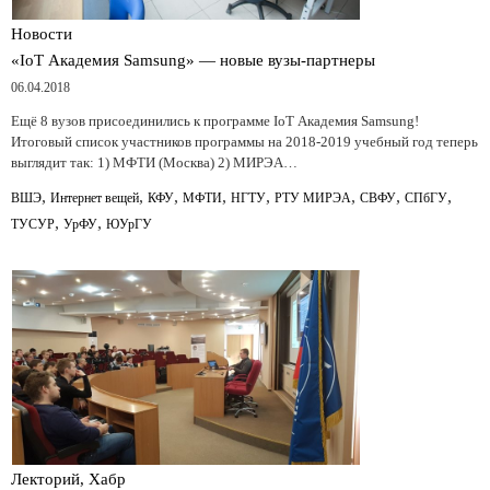
Новости
«IoT Академия Samsung» — новые вузы-партнеры
06.04.2018
Ещё 8 вузов присоединились к программе IoT Академия Samsung!
Итоговый список участников программы на 2018-2019 учебный год теперь
выглядит так: 1) МФТИ (Москва) 2) МИРЭА…
,
,
,
,
,
,
,
,
ВШЭ
Интернет вещей
КФУ
МФТИ
НГТУ
РТУ МИРЭА
СВФУ
СПбГУ
,
,
ТУСУР
УрФУ
ЮУрГУ
Лекторий, Хабр