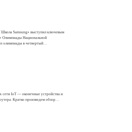
IT Школа Samsung» выступил ключевым
и» Олимпиады Национальной
ап олимпиады в четвертый…
х сети IoT — оконечные устройства и
роутера. Кратко произведем обзор…