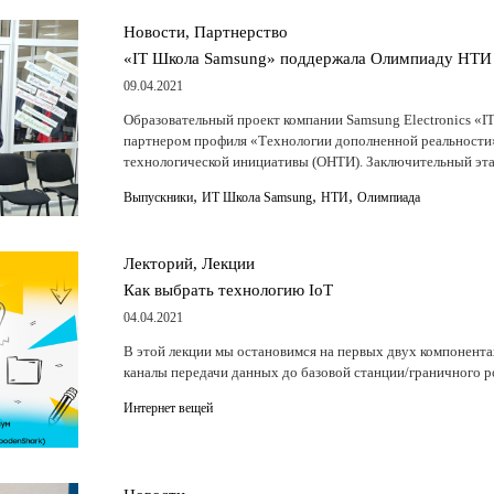
Новости, Партнерство
«IT Школа Samsung» поддержала Олимпиаду НТИ
09.04.2021
Образовательный проект компании Samsung Electronics «
партнером профиля «Технологии дополненной реальност
технологической инициативы (ОНТИ). Заключительный эт
,
,
,
Выпускники
ИТ Школа Samsung
НТИ
Олимпиада
Лекторий, Лекции
Как выбрать технологию IoT
04.04.2021
В этой лекции мы остановимся на первых двух компонента
каналы передачи данных до базовой станции/граничного 
Интернет вещей