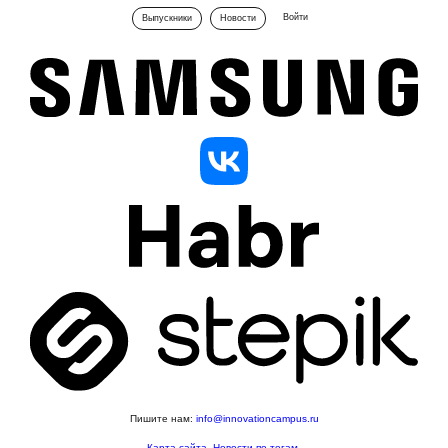
Войти
Выпускники
Новости
Пишите нам:
info@innovationcampus.ru
Карта сайта
.
Новости по тегам
.