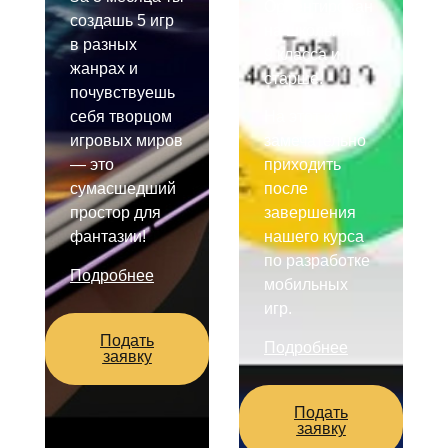
Ориентирован
создашь 5 игр
на школьников
в разных
9 класса и
жанрах и
старше.
почувствуешь
себя творцом
На этот курс
игровых миров
замечательно
— это
приходить
сумасшедший
после
простор для
завершения
фантазии!
нашего курса
по разработке
Подробнее
мобильных
игр.
Подать
Подробнее
заявку
Подать
заявку