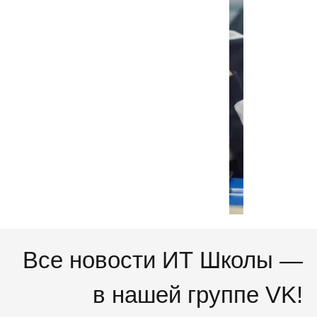
проходят
в
оборудованных
классах
по
4
академических
часа
в
неделю
с
сертифициров
преподавателе
Все новости ИТ Школы —
в нашей группе VK!