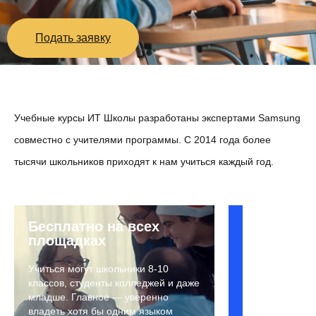
Подать заявку
Учебные курсы ИТ Школы разработаны экспертами Samsung
совместно с учителями программы. С 2014 года более
тысячи школьников приходят к нам учиться каждый год.
#java
Бесплатно на всех
Очень
#android
площадках
много
#програ
практики!
Учиться могут школьники 8-10
Изучи
классов, студенты колледжей и даже
ИТ
фундаментал
младше. Главное — уверенно
Школа
разделы
владеть хотя бы одним языком
Samsung