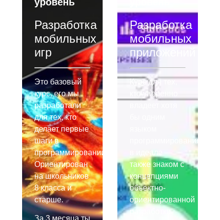
уровень
уровень
Разработка
Разработка
мобильных
мобильных
игр
приложений
Это базовый
Курс для тех,
курс, его мы
кто уверенно
разработали
владеет хотя
для тех, кто
бы одним
делает первые
языком
шаги в
программирования,
программировании.
в идеале —
Ориентирован
также знаком с
на школьников
концепциями
8 класса и
объектно-
старше.
ориентированной
разработки.
За 3 месяца ты