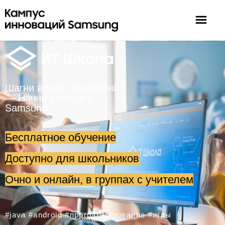
Шагни в мир технологий
— Начни учиться с
Samsung
Бесплатное обучение
Доступно для школьников
Очно и онлайн, в группах с учителем
#java #android #программирование #игры