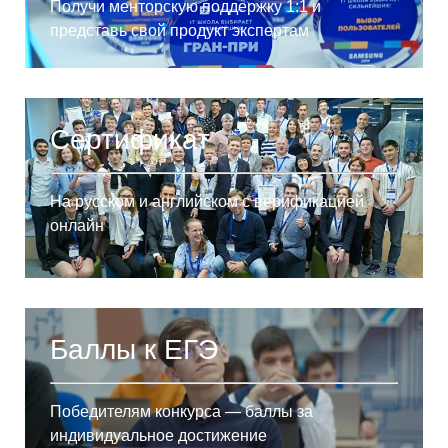
Получи менторскую поддержку 1:1 и
представь свой продукт экспертам
Сертификат
На русском и английском с верификацией
онлайн
Баллы к ЕГЭ
Победителям конкурса — баллы за
индивидуальное достижение